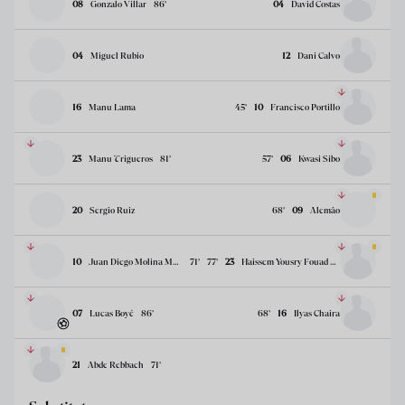
08
Gonzalo Villar
86
’
04
David Costas
04
Miguel Rubio
12
Dani Calvo
16
Manu Lama
45
’
10
Francisco Portillo
23
Manu Trigueros
81
’
57
’
06
Kwasi Sibo
20
Sergio Ruiz
68
’
09
Alemâo
10
Juan Diego Molina Martínez
71
’
77
’
23
Haissem Yousry Fouad Hassan
07
Lucas Boyé
86
’
68
’
16
Ilyas Chaira
21
Abde Rebbach
71
’