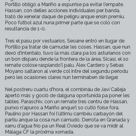
Portillo obligó a Mariño a espurrise pa evitar l'empate.
Hassan, con delles acciones individuales per banda,
trató de xenerar daqué de peligru anque ensin premiu.
Poco fútbol azul nuna primer parte que se coló con
resultancia de 1-0.
Tres el pasu por vestuarios, Seoane entró en llugar de
Portillo pa tratar de camudar les coses. Hassan, que nun
dexó d'intentalo, tuvo la más clara pa los asturianos con
un bon disparu dende la frontera de la área. Sicasí, el so
remate colóse raspiando'l palu. Álex Cardero y Sebas
Moyano saltaron al verde col intre del segundu periodu
pero les ocasiones clares nun terminaben de llegar.
Nel postreru cuartu d'hora, el combináu de Javi Calleja
apertó más y goció de dalguna oportunidá pa poner les
tables. Paraschiv, con un remate tres centru de Hassan,
punxo n'apuros a Mariño anque'l so cutió foise fora.
Paulino por Hassan foi l'últimu cambéu carbayón del
partíu anque la cosa nun camudó. Derrota en Granada y
xarru d'agua frío pa un Real Oviedo que se va midir al
Málaga CF la próxima xornada.