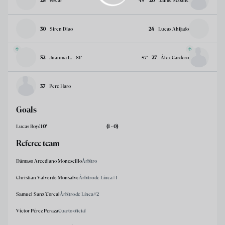
28
Oscar
45
’
20
Jaime Seoane
30
Siren Diao
24
Lucas Ahijado
32
Juanma L.
81
’
57
’
27
Álex Cardero
37
Pere Haro
Goals
Lucas Boyé
10
’
(1 - 0)
Referee team
Dámaso Arcediano Monescillo
Árbitro
Christian Valverde Monsalve
Árbitro de Línea#1
Samuel Sanz Torcal
Árbitro de Línea#2
Víctor Pérez Peraza
Cuarto oficial