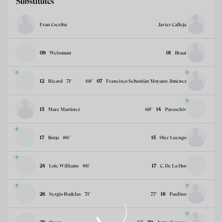
Substitutes
Fran Escribá
Javier Calleja
09
Weissman
01
Braat
12
Ricard
71
’
68
’
07
Francisco Sebastián Moyano Jiménez
13
Marc Martínez
68
’
14
Paraschiv
17
Borja
86
’
15
Oier Luengo
24
Loïc Williams
86
’
17
C. De La Hoz
26
Sergio Rodelas
71
’
77
’
18
Paulino