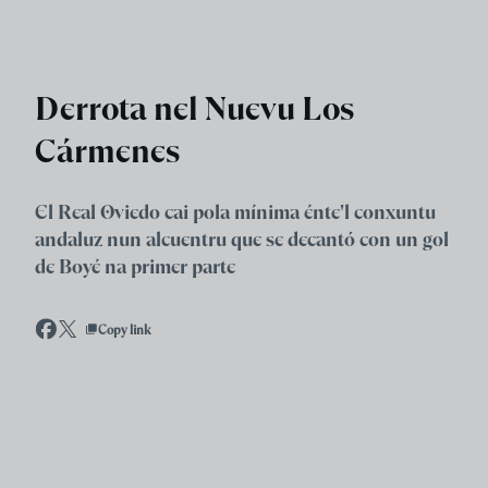
Skip to main content
Derrota nel Nuevu Los
Cármenes
El Real Oviedo cai pola mínima énte'l conxuntu
andaluz nun alcuentru que se decantó con un gol
de Boyé na primer parte
Copy link