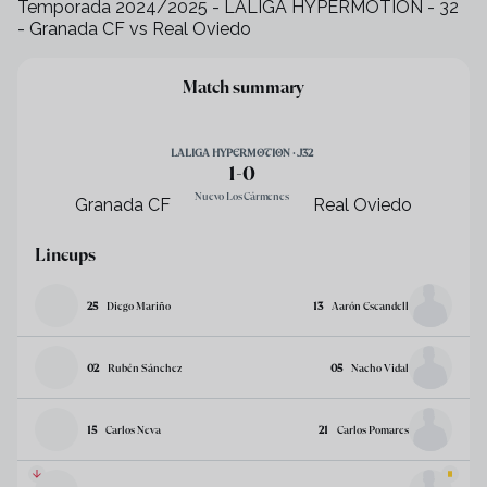
Temporada 2024/2025 - LALIGA HYPERMOTION - 32
- Granada CF vs Real Oviedo
+
33
Match summary
LALIGA HYPERMOTION · J32
1
-
0
Nuevo Los Cármenes
Granada CF
Real Oviedo
Lineups
25
Diego Mariño
13
Aarón Escandell
02
Rubén Sánchez
05
Nacho Vidal
15
Carlos Neva
21
Carlos Pomares