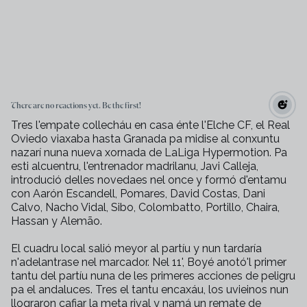
There are no reactions yet. Be the first!
Tres l'empate collecháu en casa énte l'Elche CF, el Real
Oviedo viaxaba hasta Granada pa midise al conxuntu
nazarí nuna nueva xornada de LaLiga Hypermotion. Pa
esti alcuentru, l'entrenador madrilanu, Javi Calleja,
introdució delles novedaes nel once y formó d'entamu
con Aarón Escandell, Pomares, David Costas, Dani
Calvo, Nacho Vidal, Sibo, Colombatto, Portillo, Chaira,
Hassan y Alemão.
El cuadru local salió meyor al partíu y nun tardaría
n'adelantrase nel marcador. Nel 11', Boyé anotó'l primer
tantu del partíu nuna de les primeres acciones de peligru
pa el andaluces. Tres el tantu encaxáu, los uvieinos nun
llograron cafiar la meta rival y namá un remate de