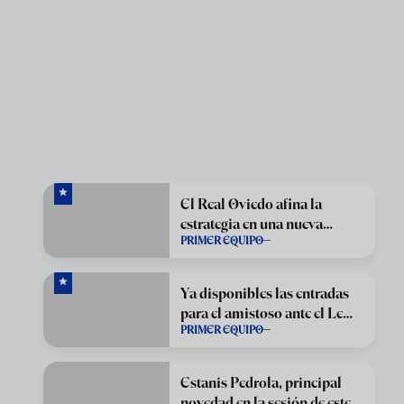
El Real Oviedo afina la
estrategia en una nueva
PRIMER EQUIPO
sesión en El Requexón
Ya disponibles las entradas
para el amistoso ante el Le
PRIMER EQUIPO
Havre
Estanis Pedrola, principal
novedad en la sesión de este