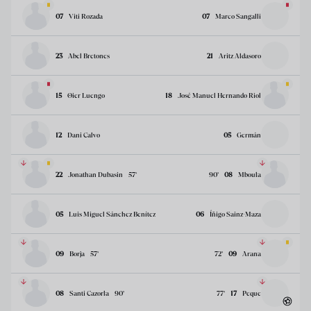
07
Viti Rozada
07
Marco Sangalli
23
Abel Bretones
21
Aritz Aldasoro
15
Oier Luengo
18
José Manuel Hernando Riol
12
Dani Calvo
05
Germán
22
Jonathan Dubasin
57
’
90
’
08
Mboula
05
Luis Miguel Sánchez Benítez
06
Íñigo Sainz-Maza
09
Borja
57
’
72
’
09
Arana
08
Santi Cazorla
90
’
77
’
17
Peque