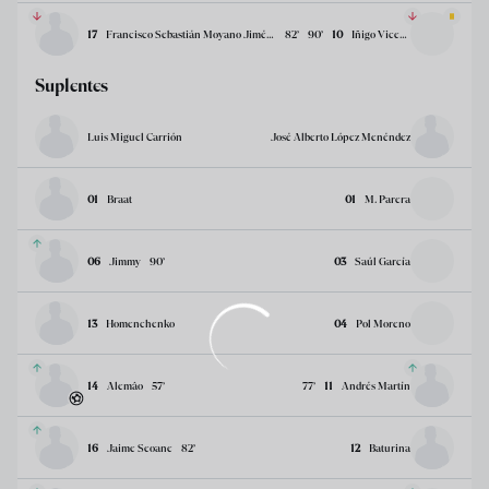
17
Francisco Sebastián Moyano Jiménez
82
’
90
’
10
Iñigo Vicente
Suplentes
Luis Miguel Carrión
José Alberto López Menéndez
01
Braat
01
M. Parera
06
Jimmy
90
’
03
Saúl García
13
Homenchenko
04
Pol Moreno
14
Alemâo
57
’
77
’
11
Andrés Martín
16
Jaime Seoane
82
’
12
Baturina