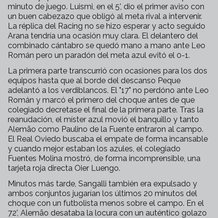
minuto de juego. Luismi, en el 5', dio el primer aviso con
un buen cabezazo que obligó al meta rival a intervenir.
La réplica del Racing no se hizo esperar y acto seguido
Arana tendría una ocasión muy clara. El delantero del
combinado cántabro se quedó mano a mano ante Leo
Román pero un paradón del meta azul evitó el 0-1.
La primera parte transcurrió con ocasiones para los dos
equipos hasta que al borde del descanso Peque
adelantó a los verdiblancos. El "17" no perdóno ante Leo
Román y marcó el primero del choque antes de que
colegiado decretase el final de la primera parte. Tras la
reanudación, el míster azul movió el banquillo y tanto
Alemão como Paulino de la Fuente entraron al campo.
El Real Oviedo buscaba el empate de forma incansable
y cuando mejor estaban los azules, el colegiado
Fuentes Molina mostró, de forma incomprensible, una
tarjeta roja directa Oier Luengo.
Minutos más tarde, Sangalli también era expulsado y
ambos conjuntos jugarían los últimos 20 minutos del
choque con un futbolista menos sobre el campo. En el
72', Alemão desataba la locura con un auténtico golazo