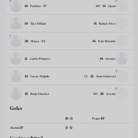
18
Paulino
57
’
90
’
14
Ekain
19
Álex Millán
15
Rubén Alves
20
Masca
82
’
16
Iván Morante
21
Carlos Pomares
19
Grenier
24
Lucas Ahijado
72
’
22
Juan Gutiérrez
25
Borja Sánchez
90
’
29
Jeremy
Goles
(0 - 1)
Peque
45
’
Alemâo
71
’
(1 - 1)