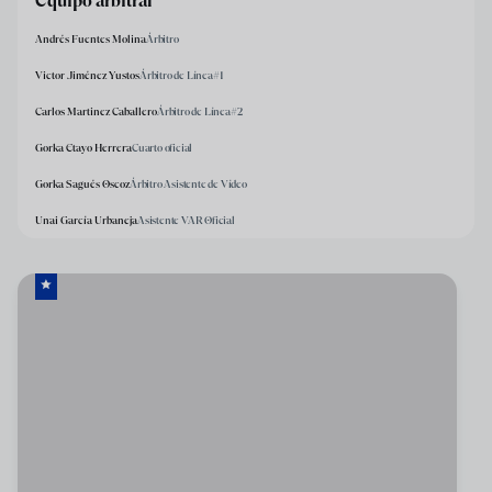
Equipo arbitral
Andrés Fuentes Molina
Árbitro
Victor Jiménez Yustos
Árbitro de Línea#1
Carlos Martinez Caballero
Árbitro de Línea#2
Gorka Etayo Herrera
Cuarto oficial
Gorka Sagués Oscoz
Árbitro Asistente de Vídeo
Unai García Urbaneja
Asistente VAR Oficial