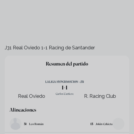
J31 Real Oviedo 1-1 Racing de Santander
+
41
Resumen del partido
LALIGA HYPERMOTION · J31
1
-
1
Carlos Tartiere
Real Oviedo
R. Racing Club
Alineaciones
31
Leo Román
13
Jokin Ezkieta