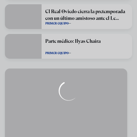
El Real Oviedo cierra la pretemporada
con un último amistoso ante el Le
PRIMER EQUIPO
Havre
Parte médico: Ilyas Chaira
PRIMER EQUIPO