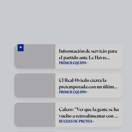
Información de servicio para
el partido ante Le Havre
PRIMER EQUIPO
Athletic Club
El Real Oviedo cierra la
pretemporada con un último
PRIMER EQUIPO
amistoso ante el Le Havre
Calero: "Ver que la gente se ha
vuelto a retroalimentar con su
RUEDAS DE PRENSA
equipo"