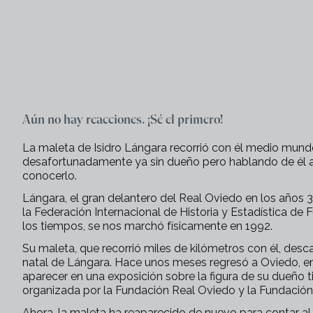
Aún no hay reacciones. ¡Sé el primero!
La maleta de Isidro Lángara recorrió con él medio mundo
desafortunadamente ya sin dueño pero hablando de él a
conocerlo.
Lángara, el gran delantero del Real Oviedo en los años 
la Federación Internacional de Historia y Estadística de
los tiempos, se nos marchó físicamente en 1992.
Su maleta, que recorrió miles de kilómetros con él, des
natal de Lángara. Hace unos meses regresó a Oviedo, e
aparecer en una exposición sobre la figura de su dueño t
organizada por la Fundación Real Oviedo y la Fundaci
Ahora, la maleta ha reaparecido de nuevo para contar al