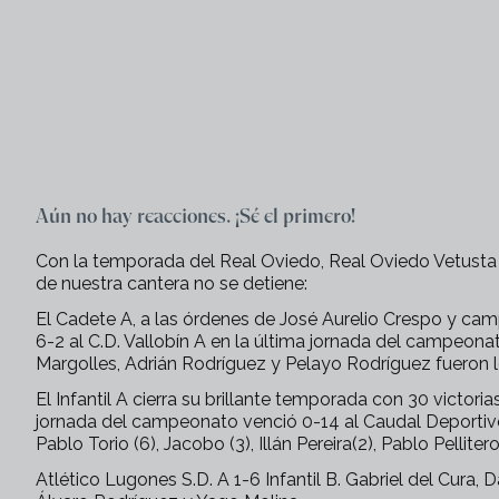
Aún no hay reacciones. ¡Sé el primero!
Con la temporada del Real Oviedo, Real Oviedo Vetusta y
de nuestra cantera no se detiene:
El Cadete A, a las órdenes de José Aurelio Crespo y camp
6-2 al C.D. Vallobín A en la última jornada del campeona
Margolles, Adrián Rodríguez y Pelayo Rodríguez fueron 
El Infantil A cierra su brillante temporada con 30 victori
jornada del campeonato venció 0-14 al Caudal Deportivo
Pablo Torio (6), Jacobo (3), Illán Pereira(2), Pablo Pellite
Atlético Lugones S.D. A 1-6 Infantil B. Gabriel del Cura,