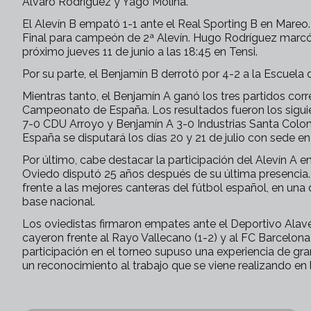
Álvaro Rodríguez y Yago Molina.
El Alevín B empató 1-1 ante el Real Sporting B en Mareo. 
Final para campeón de 2ª Alevín. Hugo Rodríguez marcó en
próximo jueves 11 de junio a las 18:45 en Tensi.
Por su parte, el Benjamín B derrotó por 4-2 a la Escuela
Mientras tanto, el Benjamín A ganó los tres partidos cor
Campeonato de España. Los resultados fueron los siguie
7-0 CDU Arroyo y Benjamín A 3-0 Industrias Santa Colo
España se disputará los días 20 y 21 de julio con sede en
Por último, cabe destacar la participación del Alevín A e
Oviedo disputó 25 años después de su última presencia. E
frente a las mejores canteras del fútbol español, en una 
base nacional.
Los oviedistas firmaron empates ante el Deportivo Alavés
cayeron frente al Rayo Vallecano (1-2) y al FC Barcelona (
participación en el torneo supuso una experiencia de gr
un reconocimiento al trabajo que se viene realizando en l