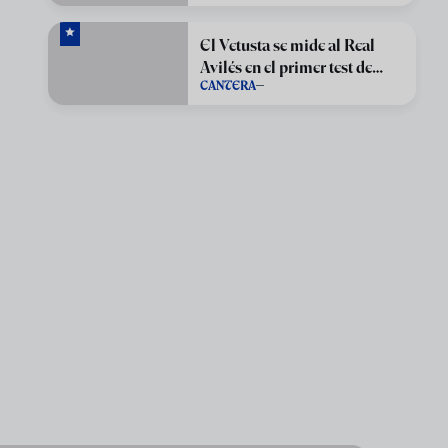
El Vetusta se mide al Real
Avilés en el primer test de
CANTERA
pretemporada