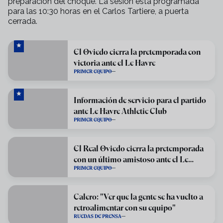
preparación del choque. La sesión está programada
para las
10:30 horas en el Carlos Tartiere
, a puerta
cerrada.
El Oviedo cierra la pretemporada con
victoria ante el Le Havre
PRIMER EQUIPO
Información de servicio para el partido
ante Le Havre Athletic Club
PRIMER EQUIPO
El Real Oviedo cierra la pretemporada
con un último amistoso ante el Le
PRIMER EQUIPO
Havre
Calero: "Ver que la gente se ha vuelto a
retroalimentar con su equipo"
RUEDAS DE PRENSA