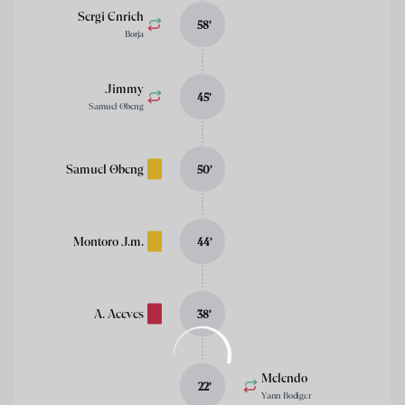
Sergi Enrich
58
’
Borja
Jimmy
45
’
Samuel Obeng
Samuel Obeng
50
’
Montoro J.m.
44
’
A. Aceves
38
’
Melendo
22
’
Yann Bodiger