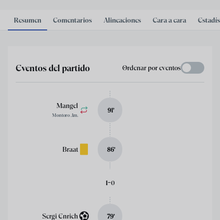
Resumen
Comentarios
Alineaciones
Cara a cara
Estadís
Eventos del partido
Ordenar por eventos
Mangel
91
’
Montoro J.m.
Braat
86
’
-
1
0
Sergi Enrich
79
’