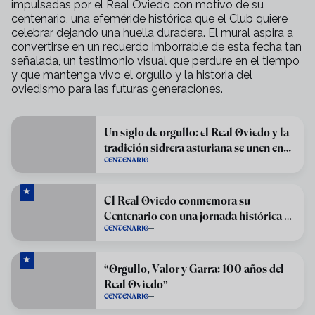
impulsadas por el Real Oviedo con motivo de su
centenario, una efeméride histórica que el Club quiere
celebrar dejando una huella duradera. El mural aspira a
convertirse en un recuerdo imborrable de esta fecha tan
señalada, un testimonio visual que perdure en el tiempo
y que mantenga vivo el orgullo y la historia del
oviedismo para las futuras generaciones.
Un siglo de orgullo: el Real Oviedo y la
tradición sidrera asturiana se unen en
CENTENARIO
una solidaria celebración centenaria
El Real Oviedo conmemora su
Centenario con una jornada histórica en
CENTENARIO
el Carlos Tartiere
“Orgullo, Valor y Garra: 100 años del
Real Oviedo”
CENTENARIO