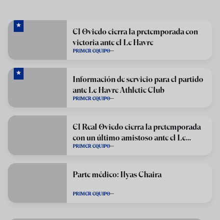
El Oviedo cierra la pretemporada con
victoria ante el Le Havre
PRIMER EQUIPO
Información de servicio para el partido
ante Le Havre Athletic Club
PRIMER EQUIPO
El Real Oviedo cierra la pretemporada
con un último amistoso ante el Le
PRIMER EQUIPO
Havre
Parte médico: Ilyas Chaira
PRIMER EQUIPO