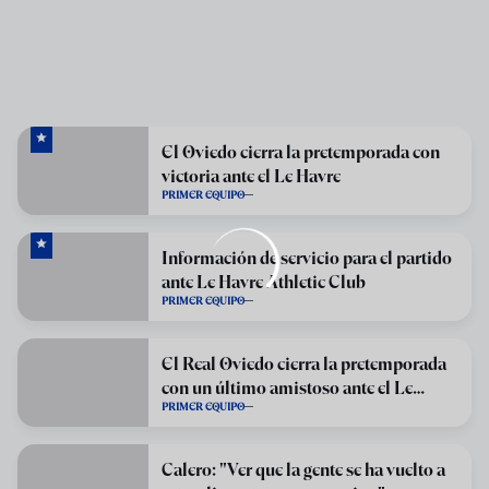
El Oviedo cierra la pretemporada con
victoria ante el Le Havre
PRIMER EQUIPO
Información de servicio para el partido
ante Le Havre Athletic Club
PRIMER EQUIPO
El Real Oviedo cierra la pretemporada
con un último amistoso ante el Le
PRIMER EQUIPO
Havre
Calero: "Ver que la gente se ha vuelto a