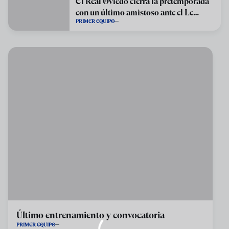
El Real Oviedo cierra la pretemporada
con un último amistoso ante el Le
PRIMER EQUIPO
Havre
Último entrenamiento y convocatoria
PRIMER EQUIPO