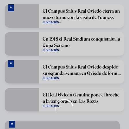
El Campus Salus Real Oviedo cierra un
nuevo turno con la visita de Youness
FUNDACIÓN
En 1918 el Real Stadium conquistaba la
Copa Serrano
FUNDACIÓN
El Campus Salus Real Oviedo despide
su segunda semana en Oviedo de forma
FUNDACIÓN
inmejorable
El Real Oviedo Genuine pone el broche
a la temporada en Las Rozas
FUNDACIÓN