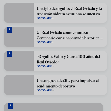
Un siglo de orgullo: el Real Oviedo y la
tradición sidrera asturiana se unen en
CENTENARIO
una solidaria celebración centenaria
El Real Oviedo conmemora su
Centenario con una jornada histórica en
CENTENARIO
el Carlos Tartiere
“Orgullo, Valor y Garra: 100 años del
Real Oviedo”
CENTENARIO
Un congreso de élite para impulsar el
rendimiento deportivo
CENTENARIO