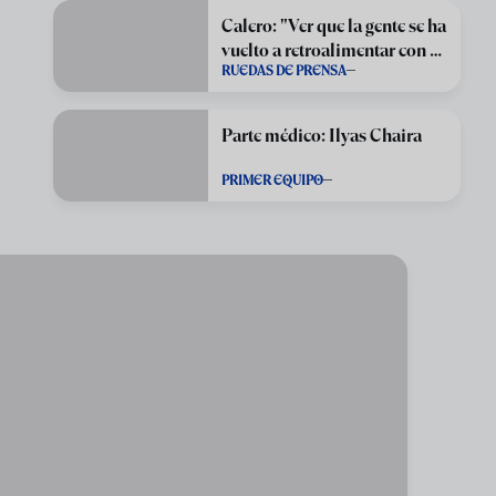
Calero: "Ver que la gente se ha
vuelto a retroalimentar con su
RUEDAS DE PRENSA
equipo"
Parte médico: Ilyas Chaira
PRIMER EQUIPO