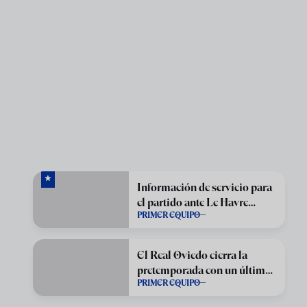
Información de servicio para
el partido ante Le Havre
PRIMER EQUIPO
Athletic Club
El Real Oviedo cierra la
pretemporada con un último
PRIMER EQUIPO
amistoso ante el Le Havre