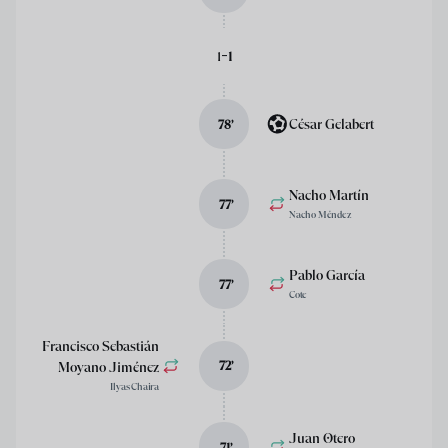
-
1
1
César Gelabert
78
’
Nacho Martín
77
’
Nacho Méndez
Pablo García
77
’
Cote
Francisco Sebastián
Moyano Jiménez
72
’
Ilyas Chaira
Juan Otero
71
’