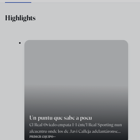
Highlights
Un puntu que sabe a pocu
El Real Oviedo empata 1-1 énte'l Real Sporting nun
alcuentru onde los de Javi Calleja adelantáronse
PRIMER EQUIPO
con gol de Hassan nel entamu de la segunda parte