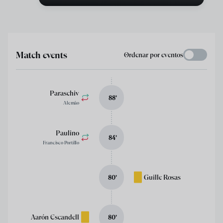
Match events
Ordenar por eventos
Paraschiv
88
’
Alemâo
Paulino
84
’
Francisco Portillo
Guille Rosas
80
’
Aarón Escandell
80
’