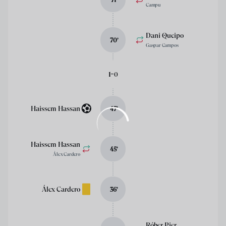
Campu
Dani Queipo
70
’
Gaspar Campos
-
1
0
Haissem Hassan
47
’
Haissem Hassan
45
’
Álex Cardero
Álex Cardero
36
’
Róber Pier