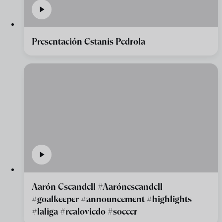
Presentación Estanis Pedrola
Aarón Escandell #Aarónescandell
#goalkeeper #announcement #highlights
#laliga #realoviedo #soccer