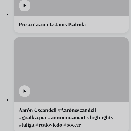
Presentación Estanis Pedrola
Aarón Escandell #Aarónescandell
#goalkeeper #announcement #highlights
#laliga #realoviedo #soccer