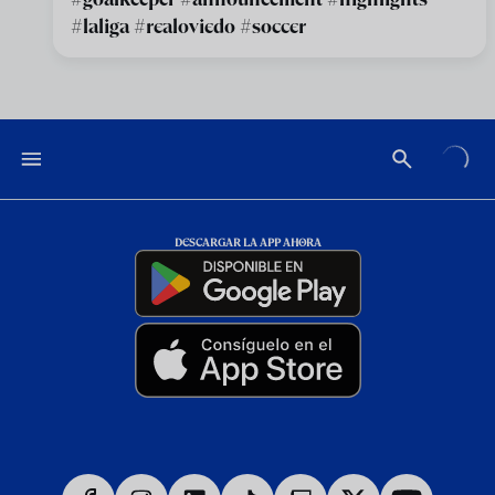
#laliga #realoviedo #soccer
DESCARGAR LA APP AHORA