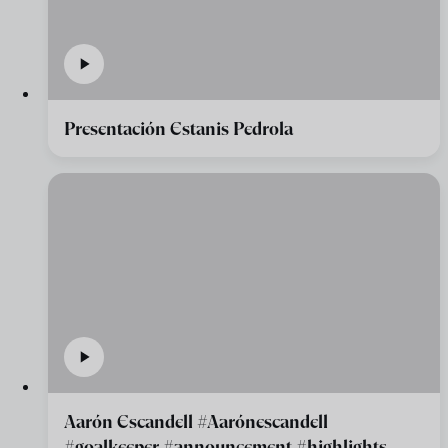
Presentación Estanis Pedrola
Aarón Escandell #Aarónescandell
#goalkeeper #announcement #highlights