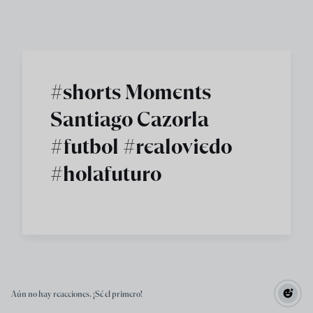
Skip to main content
#shorts Moments
Santiago Cazorla
#futbol #realoviedo
#holafuturo
Aún no hay reacciones. ¡Sé el primero!