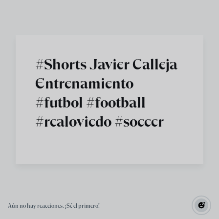
Skip to main content
#Shorts Javier Calleja
Entrenamiento
#futbol #football
#realoviedo #soccer
Aún no hay reacciones. ¡Sé el primero!