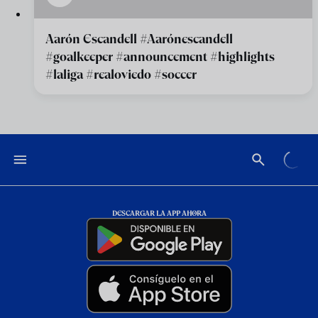
Aarón Escandell #Aarónescandell
#goalkeeper #announcement #highlights
#laliga #realoviedo #soccer
DESCARGAR LA APP AHORA