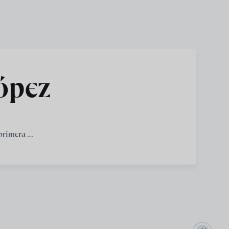
López
rimera ...