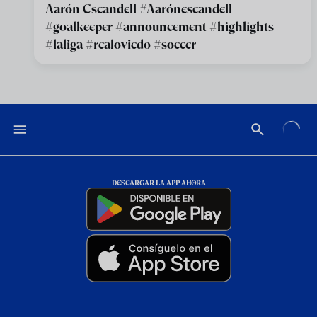
Aarón Escandell #Aarónescandell
#goalkeeper #announcement #highlights
#laliga #realoviedo #soccer
DESCARGAR LA APP AHORA