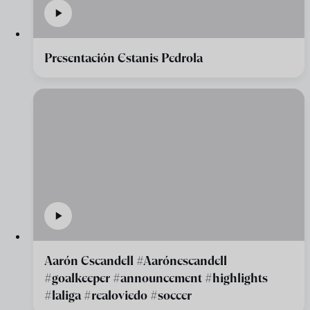
Presentación Estanis Pedrola
Aarón Escandell #Aarónescandell
#goalkeeper #announcement #highlights
#laliga #realoviedo #soccer