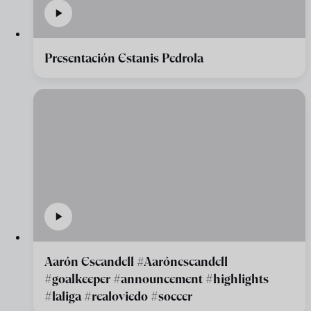
Presentación Estanis Pedrola
Aarón Escandell #Aarónescandell
#goalkeeper #announcement #highlights
#laliga #realoviedo #soccer