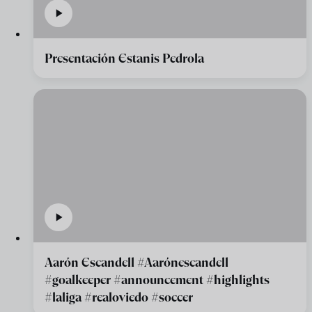
Presentación Estanis Pedrola
Aarón Escandell #Aarónescandell
#goalkeeper #announcement #highlights
#laliga #realoviedo #soccer