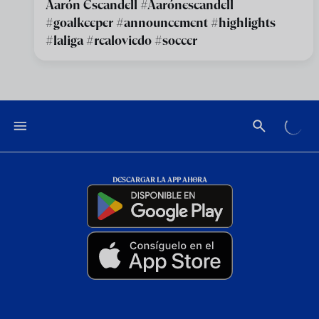
Aarón Escandell #Aarónescandell
#goalkeeper #announcement #highlights
#laliga #realoviedo #soccer
DESCARGAR LA APP AHORA