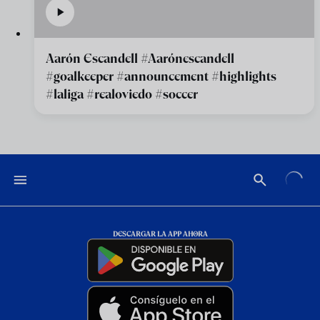
Aarón Escandell #Aarónescandell
#goalkeeper #announcement #highlights
#laliga #realoviedo #soccer
DESCARGAR LA APP AHORA