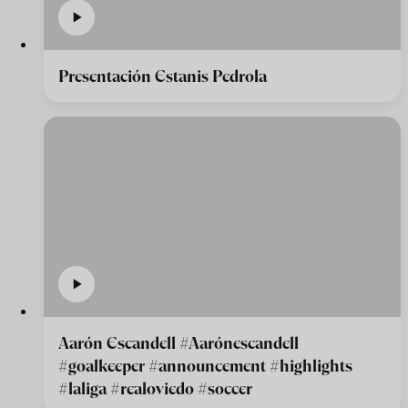
Presentación Estanis Pedrola
Aarón Escandell #Aarónescandell
#goalkeeper #announcement #highlights
#laliga #realoviedo #soccer