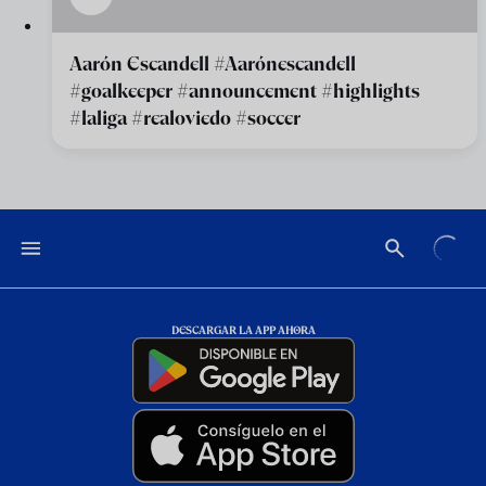
Aarón Escandell #Aarónescandell
#goalkeeper #announcement #highlights
#laliga #realoviedo #soccer
DESCARGAR LA APP AHORA