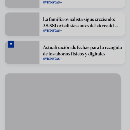
OVIEDISTAS
La familia oviedista sigue creciendo:
28.581 oviedistas antes del cierre del
OVIEDISTAS
periodo de renovación
Actualización de fechas para la recogida
de los abonos físicos y digitales
OVIEDISTAS