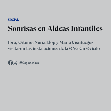
Skip to main content
SOCIAL
Sonrisas en Aldeas Infantiles
Ibra, Ortuño, Nuria Llop y María Cienfuegos
visitaron las instalaciones de la ONG En Oviedo
Copiar enlace