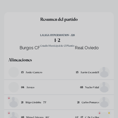
Resumen del partido
LALIGA HYPERMOTION · J28
1
-
2
Estadio Municipal de El Plantío
Burgos CF
Real Oviedo
Alineaciones
13
Ander Cantero
13
Aarón Escandell
04
Arroyo
05
Nacho Vidal
21
Iñigo Córdoba
73
’
21
Carlos Pomares
05
Miguel Atienza
84
’
45
’
17
C. De La Hoz