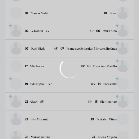
01
Tomeu Nadal
01
Braat
02
G. Konan
73
’
45
’
06
Kwasi Sibo
07
Dani Ojeda
45
’
07
Francisco Sebastián Moyano Jiménez
17
Mimbacas
78
’
10
Francisco Portillo
19
Edu Espiau
55
’
85
’
14
Paraschiv
22
Elady
55
’
69
’
15
Oier Luengo
23
Iván Morante
19
Federico Viñas
28
Mario Cantero
24
Lucas Ahijado