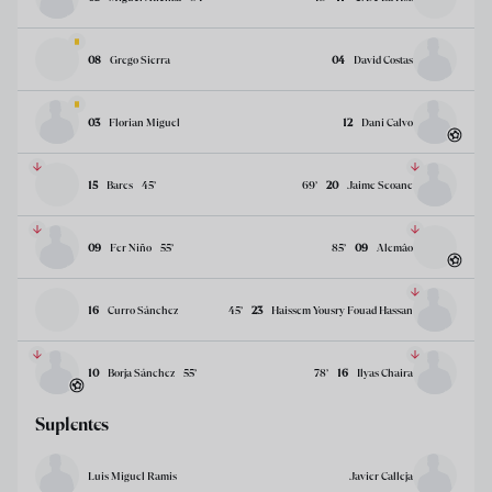
08
Grego Sierra
04
David Costas
03
Florian Miguel
12
Dani Calvo
15
Bares
45
’
69
’
20
Jaime Seoane
09
Fer Niño
55
’
85
’
09
Alemâo
16
Curro Sánchez
45
’
23
Haissem Yousry Fouad Hassan
10
Borja Sánchez
55
’
78
’
16
Ilyas Chaira
Suplentes
Luis Miguel Ramis
Javier Calleja