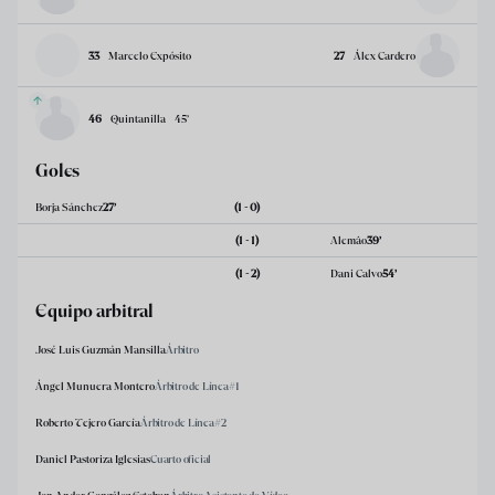
33
Marcelo Expósito
27
Álex Cardero
46
Quintanilla
45
’
Goles
Borja Sánchez
27
’
(1 - 0)
(1 - 1)
Alemâo
39
’
(1 - 2)
Dani Calvo
54
’
Equipo arbitral
José Luis Guzmán Mansilla
Árbitro
Ángel Munuera Montero
Árbitro de Línea#1
Roberto Tejero García
Árbitro de Línea#2
Daniel Pastoriza Iglesias
Cuarto oficial