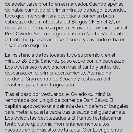
de adelantarse pronto en el marcador. Cuando apenas
de había cumplido el primer minuto de juego, Escandell
tuvo que intervenir para despejar a córner un buen
cabezazo de un futbolista del Burgos CF. En el 23', un
despiste de Pomares a punto estuvo de costarle caro al
Real Oviedo. Sin embargo, un atento Nacho Vidal evitó
el tanto burgalés tirándose al suelo y enviando el balón
a saque de esquina.
La insistencia de los locales tuvo su premio y en el
minuto 28 Borja Sánchez puso el 1-0 con un cabezazo.
Los ovetenses reaccionaron tras el tanto y antes del
descanso, en el primer acercamiento, Alemão no
perdonó. Gran centro de Seoane y testarazo del
brasileño para hacer la igualada.
Tras el paso por vestuarios, el Oviedo culminó la
remontada con un gol de córner de Dani Calvo. El
capitán aprovechó una peinada de un defensor burgalés
para meter a puerta vacía tras la salida del guardameta.
Los oviedistas desplazados a El Plantío festejaban un
tanto clave que ponía momentáneamente a los
nuestros en lo más alto de la tabla. Oier Luengo entró