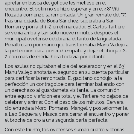
apretar en busca del gol que les metiese en el
encuentro. El botín no se hizo esperar y en el 48' Viti
Rozada comenzó la remontada. Un gran remate del "7",
tras una dejada de Borja Sánchez, superaba a San
Román y ponía el 1-2 en el marcador. El Carlos Tartiere
se venía arriba y tan sólo nueve minutos después el
municipal ovetense celebraría el tanto de la igualada.
Penalti claro por mano que transformaba Manu Vallejo a
la perfección para poner el empate y dejar el choque 2-
2 con más de media hora todavía por delante.
Los azules no quitaban el pie del acelerador y en el 63'
Manu Vallejo anotaría el segundo en su cuenta particular
para certificar la remontada. El gaditano condujo a la
perfección un contragolpe para terminar batiendo con
un derechazo al guardameta visitante. La comunión
entre equipo y afición era total y el Tartiere no dejaba de
celebrar y animar. Con el paso de los minutos, Cervera
dio entrada a Moro, Pomares, Mangel, y posteriormente,
a Leo Sequeira y Masca para cerrar el encuentro y poner
el broche de oro a una segunda parte perfecta.
Con este triunfo, los ovetenses suman cuatro victorias