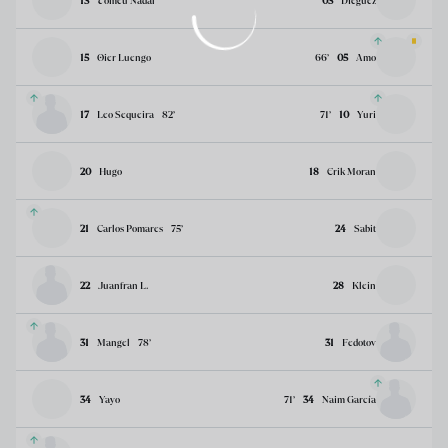
13
Tomeu Nadal
03
Dieguez
15
Oier Luengo
66
’
05
Amo
17
Leo Sequeira
82
’
71
’
10
Yuri
20
Hugo
18
Erik Moran
21
Carlos Pomares
75
’
24
Sabit
22
Juanfran L.
28
Klein
31
Mangel
78
’
31
Fedotov
34
Yayo
71
’
34
Naim García