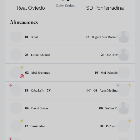
Carlos Tartiere
Real Oviedo
SD Ponferradina
Alineaciones
01
Braat
13
Miguel San Román
24
Lucas Ahijado
21
Ale Díez
02
Abel Bretones
16
Moi Delgado
18
Koba Leïn
78
’
66
’
08
Agus Medina
04
David Costas
06
Sofian R.
12
Dani Calvo
04
Pa?canu