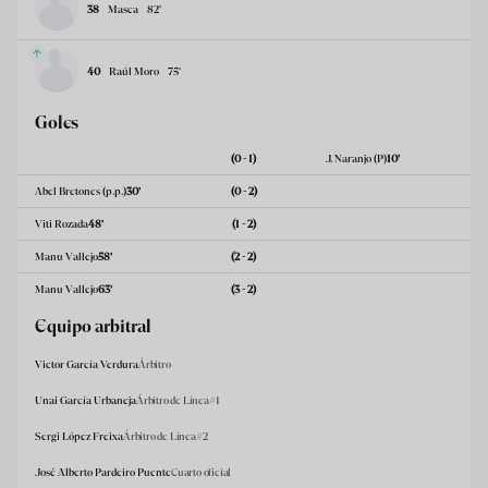
38
Masca
82
’
40
Raúl Moro
75
’
Goles
(0 - 1)
J. Naranjo
(P)
10
’
Abel Bretones
(p.p.)
30
’
(0 - 2)
Viti Rozada
48
’
(1 - 2)
Manu Vallejo
58
’
(2 - 2)
Manu Vallejo
63
’
(3 - 2)
Equipo arbitral
Victor García Verdura
Árbitro
Unai García Urbaneja
Árbitro de Línea#1
Sergi López Freixa
Árbitro de Línea#2
José Alberto Pardeiro Puente
Cuarto oficial