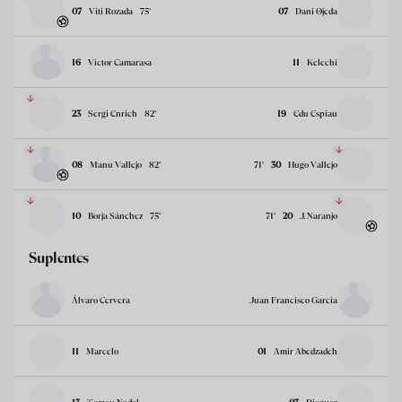
07
Viti Rozada
75
’
07
Dani Ojeda
16
Víctor Camarasa
11
Kelechi
23
Sergi Enrich
82
’
19
Edu Espiau
08
Manu Vallejo
82
’
71
’
30
Hugo Vallejo
10
Borja Sánchez
75
’
71
’
20
J. Naranjo
Suplentes
Álvaro Cervera
Juan Francisco García
11
Marcelo
01
Amir Abedzadeh