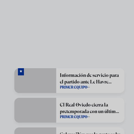
Información de servicio para
el partido ante Le Havre
PRIMER EQUIPO
Athletic Club
El Real Oviedo cierra la
pretemporada con un último
PRIMER EQUIPO
amistoso ante el Le Havre