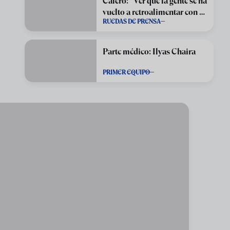
Calero: "Ver que la gente se ha
vuelto a retroalimentar con su
RUEDAS DE PRENSA
equipo"
Parte médico: Ilyas Chaira
PRIMER EQUIPO