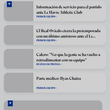
Información de servicio para el partido
ante Le Havre Athletic Club
PRIMER EQUIPO
El Real Oviedo cierra la pretemporada
con un último amistoso ante el Le
PRIMER EQUIPO
Havre
Calero: "Ver que la gente se ha vuelto a
retroalimentar con su equipo"
RUEDAS DE PRENSA
Parte médico: Ilyas Chaira
PRIMER EQUIPO