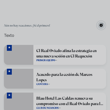
Aún no hay reacciones. ¡Sé el primero!
Texto
El Real Oviedo afina la estrategia en
una nueva sesión en El Requexón
PRIMER EQUIPO
Acuerdo para la cesión de Marcos
Lopes
CANTERA
Blau Hotel Las Caldas renueva su
compromiso con el Real Oviedo para la
CLUB DE NEGOCIOS
temporada 2026/27