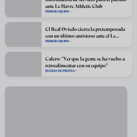
ante Le Havre Athletic Club
PRIMER EQUIPO
El Real Oviedo cierra la pretemporada
con un último amistoso ante el Le
PRIMER EQUIPO
Havre
Calero: "Ver que la gente se ha vuelto a
retroalimentar con su equipo"
RUEDAS DE PRENSA