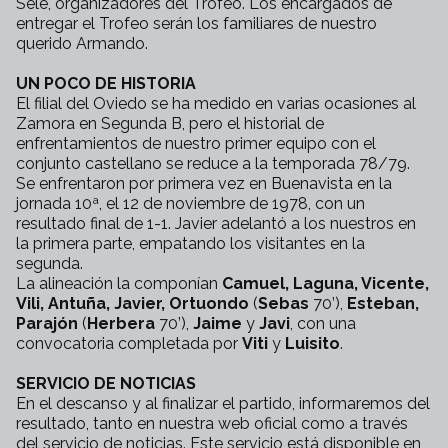
Sele, organizadores del Trofeo. Los encargados de
entregar el Trofeo serán los familiares de nuestro
querido Armando.
UN POCO DE HISTORIA
El filial del Oviedo se ha medido en varias ocasiones al
Zamora en Segunda B, pero el historial de
enfrentamientos de nuestro primer equipo con el
conjunto castellano se reduce a la temporada 78/79.
Se enfrentaron por primera vez en Buenavista en la
jornada 10ª, el 12 de noviembre de 1978, con un
resultado final de 1-1. Javier adelantó a los nuestros en
la primera parte, empatando los visitantes en la
segunda.
La alineación la componían
Camuel, Laguna, Vicente,
Vili, Antuña, Javier, Ortuondo
(
Sebas
70’),
Esteban,
Parajón
(
Herbera
70’),
Jaime
y
Javi
, con una
convocatoria completada por
Viti
y
Luisito
.
SERVICIO DE NOTICIAS
En el descanso y al finalizar el partido, informaremos del
resultado, tanto en nuestra web oficial como a través
del servicio de noticias. Este servicio está disponible en