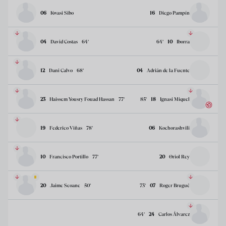
06
Kwasi Sibo
16
Diego Pampín
04
David Costas
64
’
64
’
10
Iborra
12
Dani Calvo
68
’
04
Adrián de la Fuente
23
Haissem Yousry Fouad Hassan
77
’
85
’
18
Ignasi Miquel
19
Federico Viñas
78
’
06
Kochorashvili
10
Francisco Portillo
77
’
20
Oriol Rey
20
Jaime Seoane
50
’
73
’
07
Roger Brugué
64
’
24
Carlos Álvarez