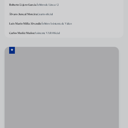
Roberto Tejero García
Árbitro de Línea#2
Álvaro Juncal Moreira
Cuarto oficial
Luis Mario Milla Alvendiz
Árbitro Asistente de Vídeo
Carlos Muñiz Muñoz
Asistente VAR Oficial