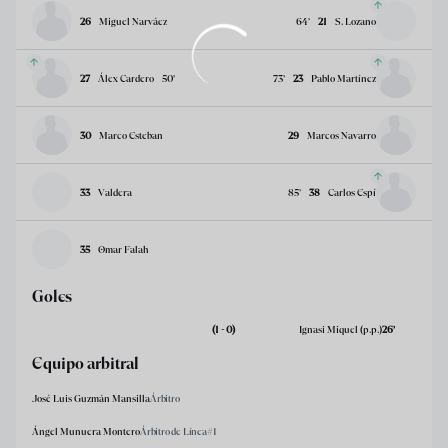
26
Miguel Narváez
64
’
21
S. Lozano
27
Álex Cardero
50
’
73
’
23
Pablo Martínez
30
Marco Esteban
29
Marcos Navarro
33
Valdera
85
’
38
Carlos Espí
35
Omar Falah
Goles
(1 - 0)
Ignasi Miquel
(p.p.)
26
’
Equipo arbitral
José Luis Guzmán Mansilla
Árbitro
Ángel Munuera Montero
Árbitro de Línea#1