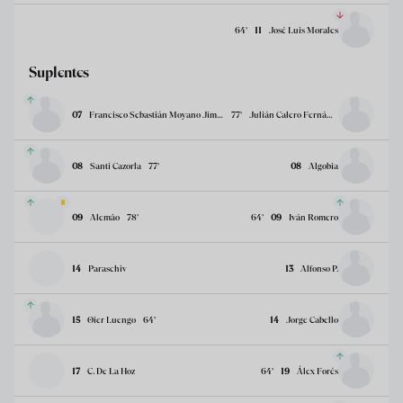
64
’
11
José Luis Morales
Suplentes
07
Francisco Sebastián Moyano Jiménez
77
’
Julián Calero Fernández
08
Santi Cazorla
77
’
08
Algobia
09
Alemâo
78
’
64
’
09
Iván Romero
14
Paraschiv
13
Alfonso P.
15
Oier Luengo
64
’
14
Jorge Cabello
17
C. De La Hoz
64
’
19
Álex Forés