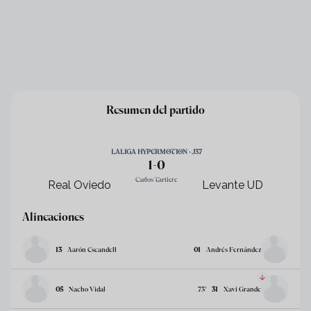
Resumen del partido
LALIGA HYPERMOTION · J37
1
-
0
Carlos Tartiere
Real Oviedo
Levante UD
Alineaciones
13
Aarón Escandell
01
Andrés Fernández
05
Nacho Vidal
73
’
31
Xavi Grande