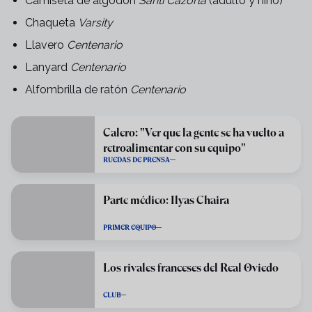
Camiseta de algodón
Santi Cazorla
(adulto y niño)
Chaqueta
Varsity
Llavero
Centenario
Lanyard
Centenario
Alfombrilla de ratón
Centenario
Calero: "Ver que la gente se ha vuelto a
retroalimentar con su equipo"
RUEDAS DE PRENSA
Parte médico: Ilyas Chaira
PRIMER EQUIPO
Los rivales franceses del Real Oviedo
CLUB