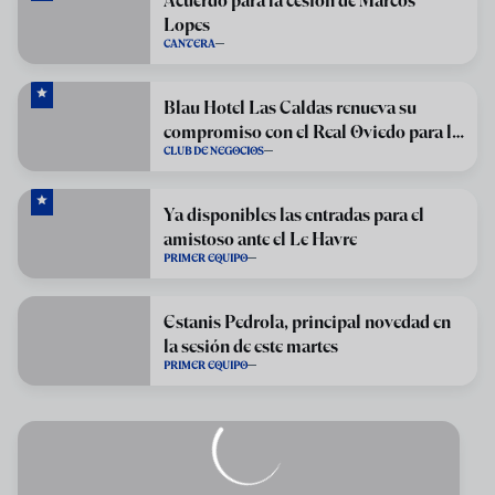
Acuerdo para la cesión de Marcos
Lopes
CANTERA
Blau Hotel Las Caldas renueva su
compromiso con el Real Oviedo para la
CLUB DE NEGOCIOS
temporada 2026/27
Ya disponibles las entradas para el
amistoso ante el Le Havre
PRIMER EQUIPO
Estanis Pedrola, principal novedad en
la sesión de este martes
PRIMER EQUIPO