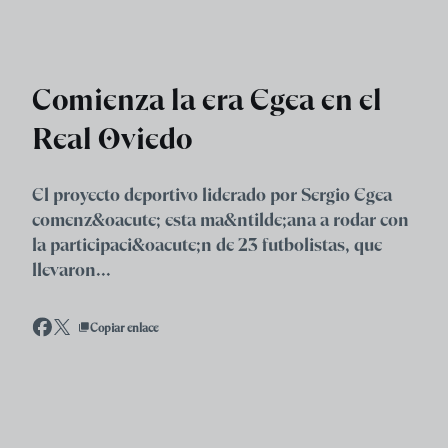
Skip to main content
Comienza la era Egea en el
Real Oviedo
El proyecto deportivo liderado por Sergio Egea
comenz&oacute; esta ma&ntilde;ana a rodar con
la participaci&oacute;n de 23 futbolistas, que
llevaron...
Copiar enlace