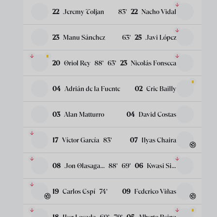
22
Jeremy Toljan
83
’
22
Nacho Vidal
23
Manu Sánchez
63
’
25
Javi López
20
Oriol Rey
88
’
63
’
23
Nicolás Fonseca
04
Adrián de la Fuente
02
Eric Bailly
03
Alan Matturro
04
David Costas
17
Víctor García
83
’
07
Ilyas Chaira
08
Jon Olasagasti
88
’
69
’
06
Kwasi Sibo
19
Carlos Espí
74
’
09
Federico Viñas