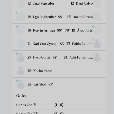
12
Unai Vencedor
12
Dani Calvo
14
Ugo Raghouber
88
’
16
David Carmo
16
Kervin Arriaga
88
’
79
’
19
Álex Forés
21
Karl Etta Eyong
83
’
27
Pablo Agudín
27
Paco Cortés
74
’
34
Adri Fernández
29
Nacho Pérez
55
Tai Abed
83
’
Goles
Carlos Espí
3
’
(1 - 0)
Carlos Espí
24
’
(2 - 0)