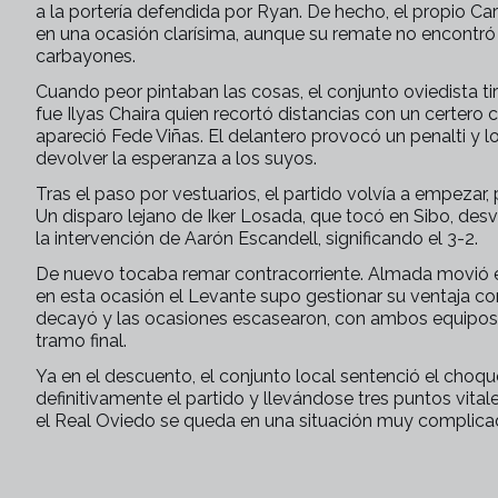
a la portería defendida por Ryan. De hecho, el propio Car
en una ocasión clarísima, aunque su remate no encontró p
carbayones.
Cuando peor pintaban las cosas, el conjunto oviedista ti
fue Ilyas Chaira quien recortó distancias con un certero
apareció Fede Viñas. El delantero provocó un penalti y l
devolver la esperanza a los suyos.
Tras el paso por vestuarios, el partido volvía a empezar, 
Un disparo lejano de Iker Losada, que tocó en Sibo, desvi
la intervención de Aarón Escandell, significando el 3-2.
De nuevo tocaba remar contracorriente. Almada movió el
en esta ocasión el Levante supo gestionar su ventaja con
decayó y las ocasiones escasearon, con ambos equipos i
tramo final.
Ya en el descuento, el conjunto local sentenció el choqu
definitivamente el partido y llevándose tres puntos vital
el Real Oviedo se queda en una situación muy complica