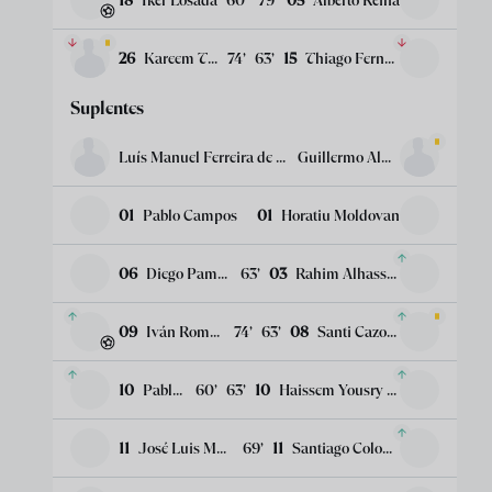
18
Iker Losada
60
’
79
’
05
Alberto Reina
26
Kareem Tunde
74
’
63
’
15
Thiago Fernández
Suplentes
Luís Manuel Ferreira de Castro
Guillermo Almada
01
Pablo Campos
01
Horatiu Moldovan
06
Diego Pampín
63
’
03
Rahim Alhassane
09
Iván Romero
74
’
63
’
08
Santi Cazorla
10
Pablo Martínez
60
’
63
’
10
Haissem Yousry Fouad Hassan
11
José Luis Morales
69
’
11
Santiago Colombatto