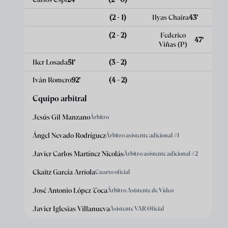
(2 - 1)
Ilyas Chaira
43
’
(2 - 2)
Federico
47
’
Viñas
(P)
Iker Losada
51
’
(3 - 2)
Iván Romero
92
’
(4 - 2)
Equipo arbitral
Jesús Gil Manzano
Árbitro
Ángel Nevado Rodríguez
Árbitro asistente adicional #1
Javier Carlos Martínez Nicolás
Árbitro asistente adicional #2
Ekaitz García Arriola
Cuarto oficial
José Antonio López Toca
Árbitro Asistente de Vídeo
Javier Iglesias Villanueva
Asistente VAR Oficial