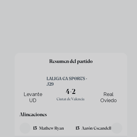
Resumen del partido
LALIGA EA SPORTS ·
J29
4
-
2
Levante
Real
Ciutat de Valencia
UD
Oviedo
Alineaciones
13
Mathew Ryan
13
Aarón Escandell