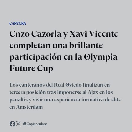
Skip to main content
CANTERA
Enzo Cazorla y Xavi Vicente
completan una brillante
participación en la Olympia
Future Cup
Los canteranos del Real Oviedo finalizan en
tercera posición tras imponerse al Ajax en los
penaltis y vivir una experiencia formativa de élite
en Ámsterdam
Copiar enlace