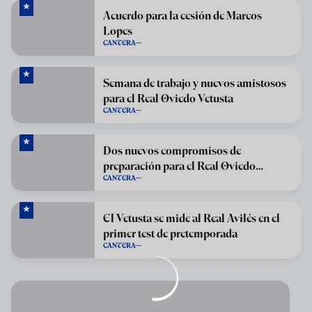
Acuerdo para la cesión de Marcos
Lopes
CANTERA
Semana de trabajo y nuevos amistosos
para el Real Oviedo Vetusta
CANTERA
Dos nuevos compromisos de
preparación para el Real Oviedo
CANTERA
Vetusta
El Vetusta se mide al Real Avilés en el
primer test de pretemporada
CANTERA