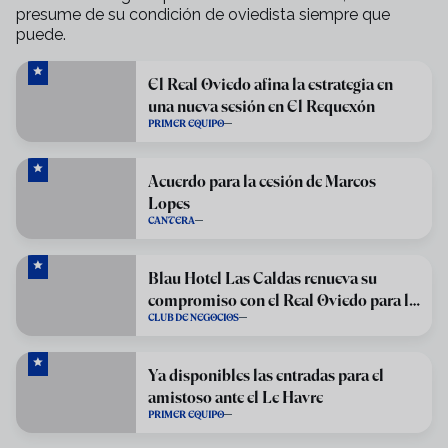
presume de su condición de oviedista siempre que
puede.
El Real Oviedo afina la estrategia en
una nueva sesión en El Requexón
PRIMER EQUIPO
Acuerdo para la cesión de Marcos
Lopes
CANTERA
Blau Hotel Las Caldas renueva su
compromiso con el Real Oviedo para la
CLUB DE NEGOCIOS
temporada 2026/27
Ya disponibles las entradas para el
amistoso ante el Le Havre
PRIMER EQUIPO