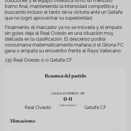
soluciones y el equipo oviedista firmó un meritorio
tramo final, manteniendo la intensidad competitiva y
buscando incluso el tanto de la victoria ante un Getafe
que no logró aprovechar su superioridad.
Finalmente, el marcador ya no se movería y el empate
sin goles deja al Real Oviedo en una situación muy
delicada en la clasificación. El descenso podría
consumarse matemáticamente mañana si el Girona FC
gana o empata su encuentro frente al Rayo Vallecano.
J35 Real Oviedo 0-0 Getafe CF
+
37
Resumen del partido
LALIGA EA SPORTS · J35
0
-
0
Carlos Tartiere
Real Oviedo
Getafe CF
Alineaciones