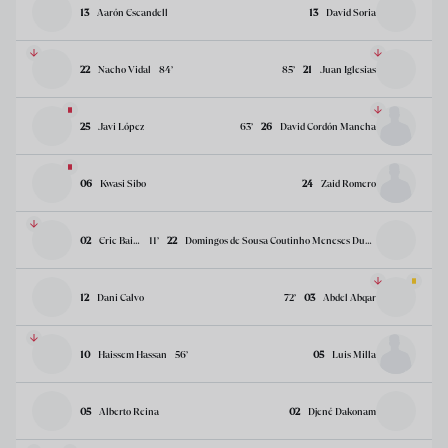
13
Aarón Escandell
13
David Soria
22
Nacho Vidal
84
’
85
’
21
Juan Iglesias
25
Javi López
63
’
26
David Cordón Mancha
06
Kwasi Sibo
24
Zaid Romero
02
Eric Bailly
11
’
22
Domingos de Sousa Coutinho Meneses Duarte
12
Dani Calvo
72
’
03
Abdel Abqar
10
Haissem Hassan
56
’
05
Luis Milla
05
Alberto Reina
02
Djené Dakonam