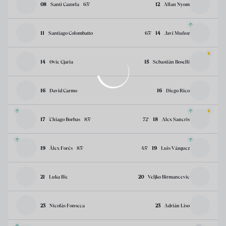
08
Santi Cazorla
63
’
12
Allan Nyom
11
Santiago Colombatto
63
’
14
Javi Muñoz
14
Ovie Ejaria
15
Sebastián Boselli
16
David Carmo
16
Diego Rico
17
Thiago Borbas
83
’
72
’
18
Alex Sancris
19
Álex Forés
83
’
45
’
19
Luis Vázquez
21
Luka Ilic
20
Veljko Birmancevic
23
Nicolás Fonseca
23
Adrián Liso