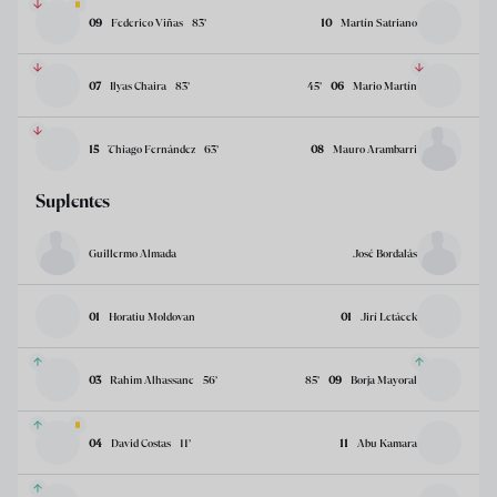
09
Federico Viñas
83
’
10
Martín Satriano
07
Ilyas Chaira
83
’
45
’
06
Mario Martín
15
Thiago Fernández
63
’
08
Mauro Arambarri
Suplentes
Guillermo Almada
José Bordalás
01
Horatiu Moldovan
01
Jirí Letácek
03
Rahim Alhassane
56
’
85
’
09
Borja Mayoral
04
David Costas
11
’
11
Abu Kamara