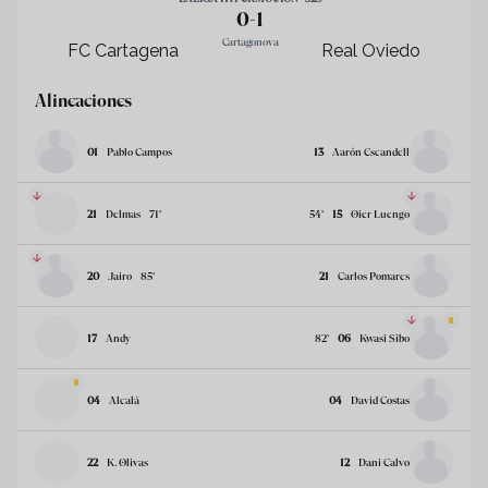
0
-
1
Cartagonova
FC Cartagena
Real Oviedo
Alineaciones
01
Pablo Campos
13
Aarón Escandell
21
Delmas
71
’
54
’
15
Oier Luengo
20
Jairo
85
’
21
Carlos Pomares
17
Andy
82
’
06
Kwasi Sibo
04
Alcalá
04
David Costas
22
K. Olivas
12
Dani Calvo