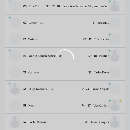
03
Rios Reina
63
’
82
’
07
Francisco Sebastián Moyano Jiménez
07
Gaston
63
’
14
Paraschiv
12
Vukcevic
82
’
17
C. De La Hoz
19
Martín Aguirregabiria
71
’
53
’
18
Paulino
27
Carmelo
22
Carlos Dotor
34
Hugo González
85
’
54
’
24
Lucas Ahijado
35
Nono
74
’
27
Álex Cardero
37
Pocho Roman
29
Jaime Vázquez