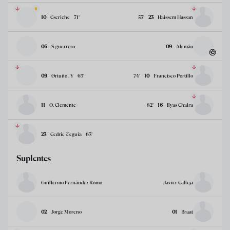
10
Escriche
71
’
53
’
23
Haissem Hassan
06
S.guerrero
09
Alemâo
09
Ortuño . Y
63
’
74
’
10
Francisco Portillo
11
O. Clemente
82
’
16
Ilyas Chaira
23
Cedric Teguia
63
’
Suplentes
Guillermo Fernández Romo
Javier Calleja
02
Jorge Moreno
01
Braat