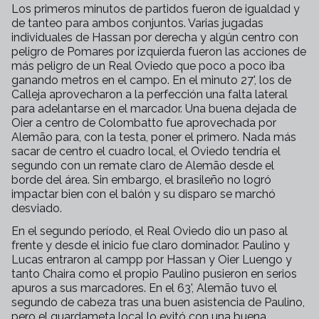
Los primeros minutos de partidos fueron de igualdad y
de tanteo para ambos conjuntos. Varias jugadas
individuales de Hassan por derecha y algún centro con
peligro de Pomares por izquierda fueron las acciones de
más peligro de un Real Oviedo que poco a poco iba
ganando metros en el campo. En el minuto 27', los de
Calleja aprovecharon a la perfección una falta lateral
para adelantarse en el marcador. Una buena dejada de
Oier a centro de Colombatto fue aprovechada por
Alemão para, con la testa, poner el primero. Nada más
sacar de centro el cuadro local, el Oviedo tendría el
segundo con un remate claro de Alemão desde el
borde del área. Sin embargo, el brasileño no logró
impactar bien con el balón y su disparo se marchó
desviado.
En el segundo período, el Real Oviedo dio un paso al
frente y desde el inicio fue claro dominador. Paulino y
Lucas entraron al campp por Hassan y Oier Luengo y
tanto Chaira como el propio Paulino pusieron en serios
apuros a sus marcadores. En el 63', Alemão tuvo el
segundo de cabeza tras una buen asistencia de Paulino,
pero el guardameta local lo evitó con una buena