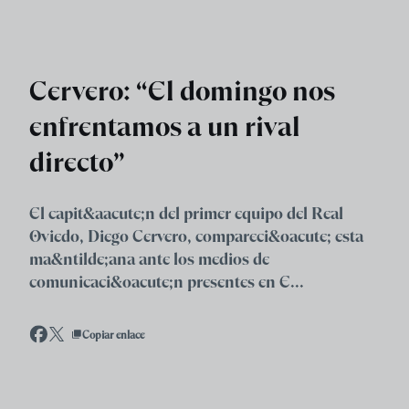
Skip to main content
Cervero: “El domingo nos
enfrentamos a un rival
directo”
El capit&aacute;n del primer equipo del Real
Oviedo, Diego Cervero, compareci&oacute; esta
ma&ntilde;ana ante los medios de
comunicaci&oacute;n presentes en E...
Copiar enlace