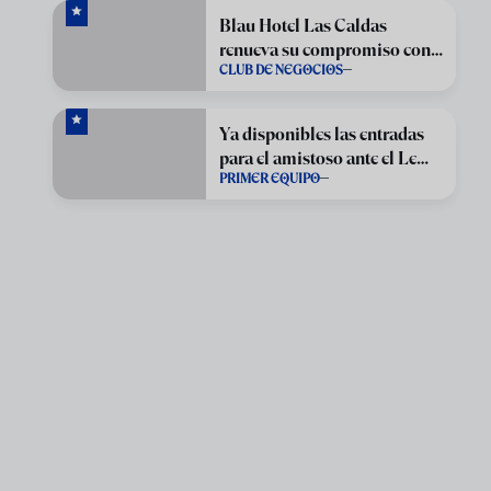
Blau Hotel Las Caldas
renueva su compromiso con
CLUB DE NEGOCIOS
el Real Oviedo para la
temporada 2026/27
Ya disponibles las entradas
para el amistoso ante el Le
PRIMER EQUIPO
Havre