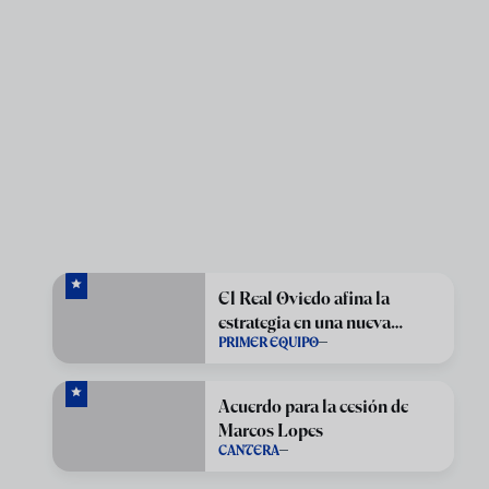
El Real Oviedo afina la
estrategia en una nueva
PRIMER EQUIPO
sesión en El Requexón
Acuerdo para la cesión de
Marcos Lopes
CANTERA