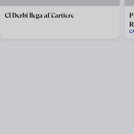
El Derbi llega al Tartiere
P
R
C